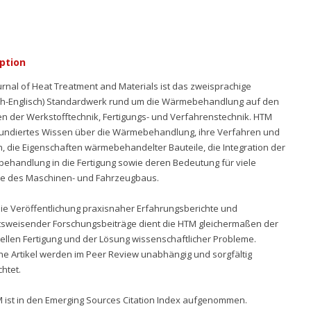
ption
rnal of Heat Treatment and Materials ist das zweisprachige
ch-Englisch) Standardwerk rund um die Wärmebehandlung auf den
n der Werkstofftechnik, Fertigungs- und Verfahrenstechnik. HTM
 fundiertes Wissen über die Wärmebehandlung, ihre Verfahren und
, die Eigenschaften wärmebehandelter Bauteile, die Integration der
handlung in die Fertigung sowie deren Bedeutung für viele
he des Maschinen- und Fahrzeugbaus.
ie Veröffentlichung praxisnaher Erfahrungsberichte und
tsweisender Forschungsbeiträge dient die HTM gleichermaßen der
iellen Fertigung und der Lösung wissenschaftlicher Probleme.
he Artikel werden im Peer Review unabhängig und sorgfältig
htet.
 ist in den Emerging Sources Citation Index aufgenommen.