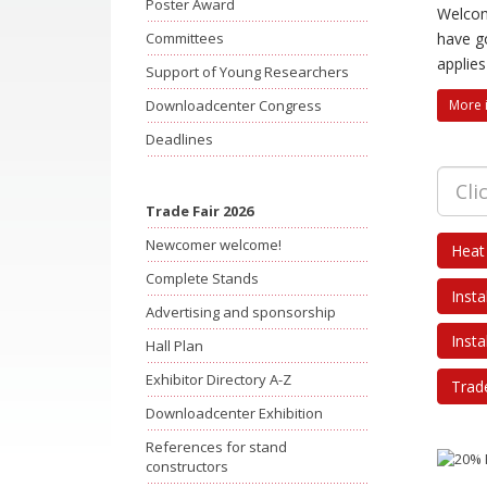
Poster Award
Welcom
Committees
have go
applie
Support of Young Researchers
Downloadcenter Congress
More 
Deadlines
Trade Fair 2026
Newcomer welcome!
Heat
Complete Stands
Inst
Advertising and sponsorship
Inst
Hall Plan
Exhibitor Directory A-Z
Trade
Downloadcenter Exhibition
References for stand
constructors