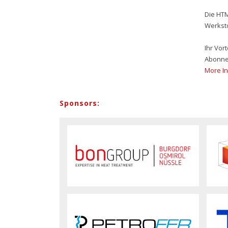
Die HT
Werksto
Ihr Vor
Abonnem
More I
Sponsors: