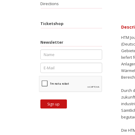
Directions
Ticketshop
Descri
HTM Jou
Newsletter
(Deuts
Gebiete
liefert
Anlagen
Wärmebe
Bereic
Durch d
zukunf
industr
Sign up
Sämtlic
begutac
Die HTM