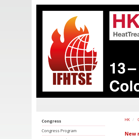
HK
Congress
Congress Program
New m