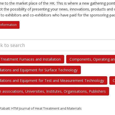
e to the market place of the HK. This is where a new gathering point 
t the possibility of presenting your news, innovations, products and o
s to exhibitors and co-exhibitors who have paid for the sponsoring-p
information
 Treatment Furnaces and Installation
Components, Operating and
allations and Equipment for Surface Technology
allations and Equipment for Test and Measurement Technology
C
 associations, Universities, Institutes, Organisations, Publishers