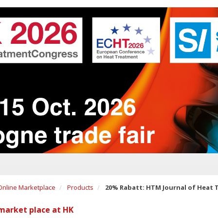
Online Marketplace
Products
20% Rabatt: HTM Journal of Heat 
arket place at HK